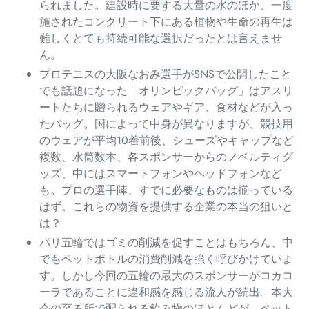
られました。建設時に要する大量の水のほか、一度
施されたコンクリート下にある植物や生命の再生は
難しくとても持続可能な選択だったとは言えませ
ん。
プロテニスの大阪なおみ選手がSNSで公開したこと
でも話題になった「オリンピックバッグ」はアスリ
ートたちに贈られるウェアやギア、食材などが入っ
たバッグ。国によって中身が異なりますが、競技用
のウェアが平均10着前後、シューズやキャップなど
複数、水筒数本、各スポンサーからのノベルティグ
ッズ、中にはスマートフォンやヘッドフォンなど
も。プロの選手陣、すでに必要なものは揃っている
はず。これらの物資を提供する企業の本当の狙いと
は？
パリ五輪ではゴミの削減を促すことはもちろん、中
でもペットボトルの消費削減を強く呼びかけていま
す。しかし今回の五輪の最大のスポンサーがコカコ
ーラであることに違和感を感じる流人が続出。本大
会の至る所で配られる飲み物のほとんどが、ペット