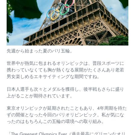
先週から始まった夏のパリ五輪。
世界中が熱気に包まれるオリンピックは、普段スポーツに
携わっていなくても胸が熱くなる展開がたくさんあり老若
男女楽しめるエキサイティングな期間ですね。
日本人選手も次々とメダルを獲得し、後半戦もさらに盛り
上がることが期待されています。
東京オリンピックが延期されたこともあり、4年周期を待た
ずの開催となった今回のパリオリピンピック。私が気にな
ったのはもちろんこの五輪の環境への取り組み。
「The Greenest Olympics Ever（過去最高にグリーンなオリ