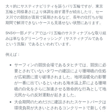
大々的にサスティナビリティを謳うパリ五輪ですが、東京
五輪と同様暑さにより体調を崩す選手が続出したり、セー
ヌ川での競技が直前で延期されるなど、長年の仕打ちが短
期間で解消できないケースも見逃せない状態にあります。
SNSや一部メディアではパリ五輪のサスティナブルな取り組
みは単なるグリーンウォッシング（サスティナブルである
という洗脳）であるといわれています。
例えば：
サーフィンの競技会場であるタヒチでは、競技に必
要とされていないタワーの建設により珊瑚礁の住処
が広範囲に渡り破壊されました。地球温暖化の影響
が一番に出ているといわれる海水温上昇による珊瑚
礁の白化をさらに加速させる致命的な行為として地
元民からの反対運動が起きました。
大会期間のためだけに建設されたスケートパークは
環境負荷が大きいとされるコンクリートで新しく作