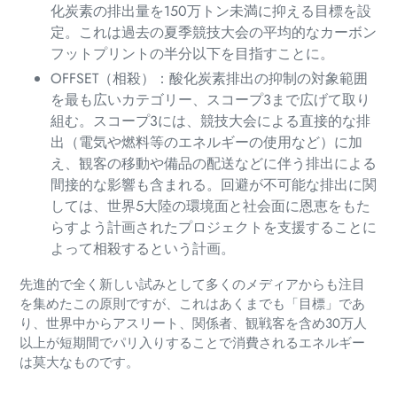
化炭素の排出量を150万トン未満に抑える目標を設
定。これは過去の夏季競技大会の平均的なカーボン
フットプリントの半分以下を目指すことに。
OFFSET（相殺）：
酸化炭素排出の抑制の対象範囲
を最も広いカテゴリー、スコープ3まで広げて取り
組む。スコープ3には、競技大会による直接的な排
出（電気や燃料等のエネルギーの使用など）に加
え、観客の移動や備品の配送などに伴う排出による
間接的な影響も含まれる。回避が不可能な排出に関
しては、世界5大陸の環境面と社会面に恩恵をもた
らすよう計画されたプロジェクトを支援することに
よって相殺するという計画。
先進的で全く新しい試みとして多くのメディアからも注目
を集めたこの原則ですが、これはあくまでも「目標」であ
り、世界中からアスリート、関係者、観戦客を含め30万人
以上が短期間でパリ入りすることで消費されるエネルギー
は莫大なものです。