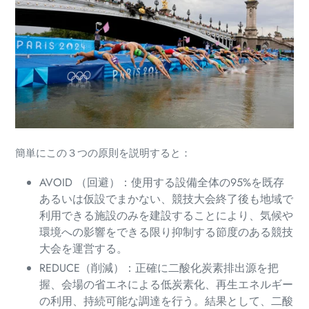
簡単にこの３つの原則を説明すると：
AVOID （回避）：使用する設備全体の95%を既存
あるいは仮設でまかない、競技大会終了後も地域で
利用できる施設のみを建設することにより、気候や
環境への影響をできる限り抑制する節度のある競技
大会を運営する。
REDUCE（削減）：正確に二酸化炭素排出源を把
握、会場の省エネによる低炭素化、再生エネルギー
の利用、持続可能な調達を行う。結果として、二酸