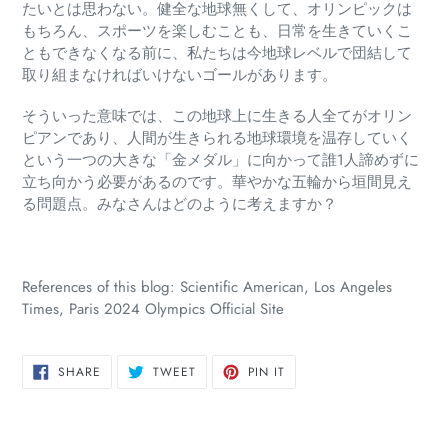
たいとは思わない。健全な地球無くして、オリンピックは
もちろん、スポーツを楽しむことも、日常を生きていくこ
ともできなくなる前に、私たちは今地球レベルで団結して
取り組まなければいけないゴールがあります。
そういった意味では、この地球上に生きる人全てがオリン
ピアンであり、人間が生きられる地球環境を温存していく
という一つの大きな「金メダル」に向かって誰1人諦めずに
立ち向かう必要があるのです。華やかな五輪から垣間見え
る問題点。みなさんはどのように考えますか？
References of this blog: Scientific American, Los Angeles
Times, Paris 2024 Olympics Official Site
SHARE
TWEET
PIN
SHARE
TWEET
PIN IT
ON
ON
ON
FACEBOOK
TWITTER
PINTEREST