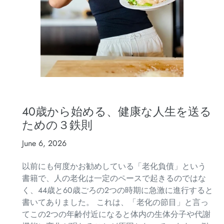
40歳から始める、健康な人生を送る
ための３鉄則
June 6, 2026
以前にも何度かお勧めしている「老化負債」という
書籍で、人の老化は一定のペースで起きるのではな
く、44歳と60歳ごろの2つの時期に急激に進行すると
書いてありました。 これは、「老化の節目」と言っ
てこの2つの年齢付近になると体内の生体分子や代謝