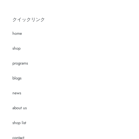
クイックリンク
home
shop
programs
blogs
news
about us
shop list
contact