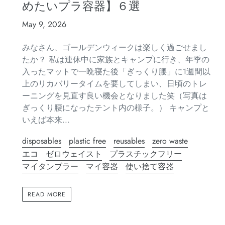
めたいプラ容器】６選
May 9, 2026
みなさん、ゴールデンウィークは楽しく過ごせまし
たか？ 私は連休中に家族とキャンプに行き、年季の
入ったマットで一晩寝た後「ぎっくり腰」に1週間以
上のリカバリータイムを要してしまい、日頃のトレ
ーニングを見直す良い機会となりました笑（写真は
ぎっくり腰になったテント内の様子。） キャンプと
いえば本来...
disposables
plastic free
reusables
zero waste
エコ
ゼロウェイスト
プラスチックフリー
マイタンブラー
マイ容器
使い捨て容器
READ MORE