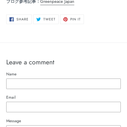
ブログ参考記事：
Greenpeace Japan
SHARE
TWEET
PIN
SHARE
TWEET
PIN IT
ON
ON
ON
FACEBOOK
TWITTER
PINTEREST
Leave a comment
Name
Email
Message