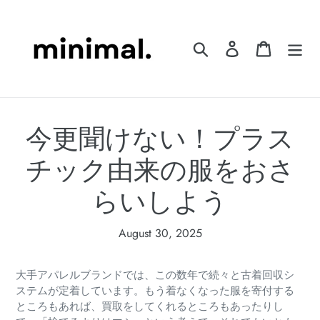
Skip
to
content
Search
Log in
Cart
今更聞けない！プラス
チック由来の服をおさ
らいしよう
August 30, 2025
大手アパレルブランドでは、この数年で続々と古着回収シ
ステムが定着しています。もう着なくなった服を寄付する
ところもあれば、買取をしてくれるところもあったりし