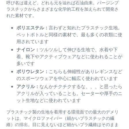
呼び名は違えど、どれも元を辿れば石油由来。バージンプ
ラスチックからさまざまな化学的工程を加えられて開発さ
れた素材です。
ポリエステル：
言わずと知れたプラスチック生地。
ペットボトルと同様の素材で、最も多くの衣類に使
用されています
ナイロン：
ツルツルして伸びる生地で、水着や下
着、靴下やアクティブウェアなどに使われることが
多いです
ポリウレタン：
こちらも伸縮性がありレギンスなど
のスポーツウェアを中心に幅広く使われています
アクリル：
なんかチクチクするな、、、と思ったら
アクリルが入っていることも。セーターや厚手のニ
ット生地などに使われています
プラスチック製の生地を着用する環境面での最大のデメリ
ットは、マイクロファイバー（細かいプラスチックの繊
維）の排出。目に見えないほど細かいプラ繊維はそのまま