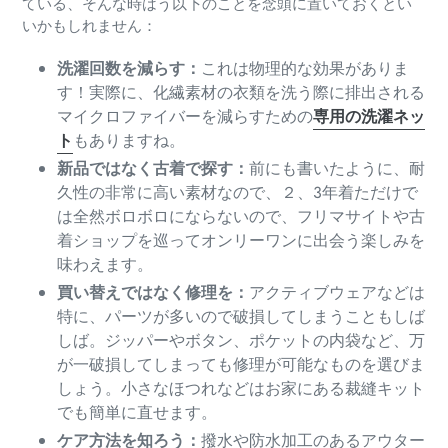
ている、そんな時はう以下のことを念頭に置いておくとい
いかもしれません：
洗濯回数を減らす：
これは物理的な効果がありま
す！実際に、化繊素材の衣類を洗う際に排出される
マイクロファイバーを減らすための
専用の洗濯ネッ
ト
もありますね。
新品ではなく古着で探す：
前にも書いたように、耐
久性の非常に高い素材なので、２、3年着ただけで
は全然ボロボロにならないので、フリマサイトや古
着ショップを巡ってオンリーワンに出会う楽しみを
味わえます。
買い替えではなく修理を：
アクティブウェアなどは
特に、パーツが多いので破損してしまうこともしば
しば。ジッパーやボタン、ポケットの内袋など、万
が一破損してしまっても修理が可能なものを選びま
しょう。小さなほつれなどはお家にある裁縫キット
でも簡単に直せます。
ケア方法を知ろう：
撥水や防水加工のあるアウター