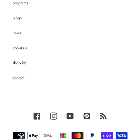
programs
blogs
news
about us
shop list
contact
Facebook
Instagram
YouTube
LINE
RSS
Payment
methods