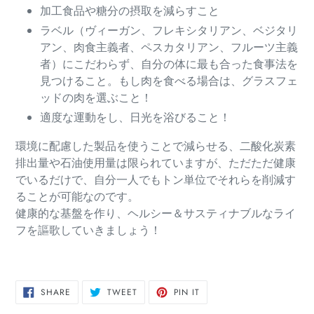
加工食品や糖分の摂取を減らすこと
ラベル（ヴィーガン、フレキシタリアン、ベジタリ
アン、肉食主義者、ペスカタリアン、フルーツ主義
者）にこだわらず、自分の体に最も合った食事法を
見つけること。もし肉を食べる場合は、グラスフェ
ッドの肉を選ぶこと！
適度な運動をし、日光を浴びること！
環境に配慮した製品を使うことで減らせる、二酸化炭素
排出量や石油使用量は限られていますが、ただただ健康
でいるだけで、自分一人でもトン単位でそれらを削減す
ることが可能なのです。
健康的な基盤を作り、ヘルシー＆サスティナブルなライ
フを謳歌していきましょう！
SHARE
TWEET
PIN
SHARE
TWEET
PIN IT
ON
ON
ON
FACEBOOK
TWITTER
PINTEREST