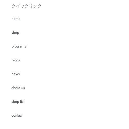
クイックリンク
home
shop
programs
blogs
news
about us
shop list
contact