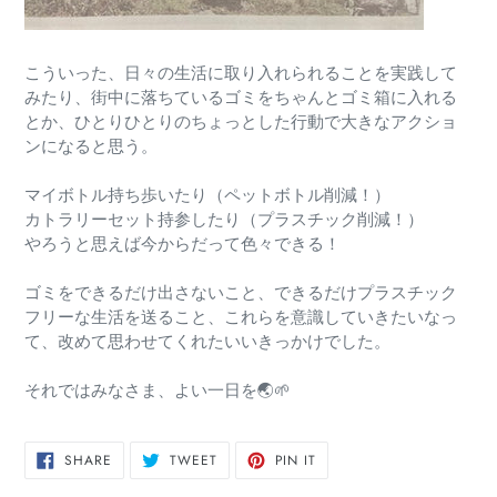
こういった、日々の生活に取り入れられることを実践して
みたり、街中に落ちているゴミをちゃんとゴミ箱に入れる
とか、ひとりひとりのちょっとした行動で大きなアクショ
ンになると思う。
マイボトル持ち歩いたり（ペットボトル削減！）
カトラリーセット持参したり（プラスチック削減！）
やろうと思えば今からだって色々できる！
ゴミをできるだけ出さないこと、できるだけプラスチック
フリーな生活を送ること、これらを意識していきたいなっ
て、改めて思わせてくれたいいきっかけでした。
それではみなさま、よい一日を🌏🌱
SHARE
TWEET
PIN
SHARE
TWEET
PIN IT
ON
ON
ON
FACEBOOK
TWITTER
PINTEREST