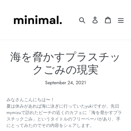
Skip
to
content
Search
Log in
Cart
海を脅かすプラスチッ
クごみの現実
September 24, 2021
みなさんこんにちは〜！
夏は休みがあれば海に泳ぎに行っていたyukiですが、先日
mymizuで訪れたビーチの近くのカフェに「海を脅かすプラ
スチックごみ」というタイトルのフリーペーパがあり、手
にとってみたのでその内容をシェアします。