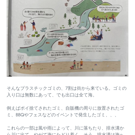
そんなプラスチックゴミの、7割は街から来ている。ゴミの
入り口は無数にあって、でも出口は全て海。
例えばポイ捨てされたゴミ、自販機の周りに放置されたゴ
ミ、BBQやフェスなどのイベントで発生したゴミ、、、
これらの一部は風や雨によって、川に落ちたり、排水溝か
ら川に出て、やがて海にたどり着く。そう、排水溝は海へ