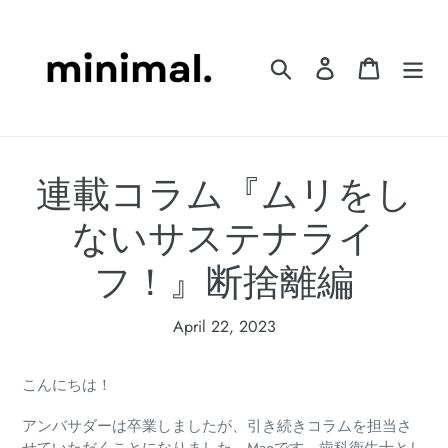
Skip
to
content
Search
Log in
Cart
連載コラム『ムリをし
ないサステナライ
フ！』断捨離編
April 22, 2023
こんにちは！
アンバサダーは卒業しましたが、引き続きコラムを担当さ