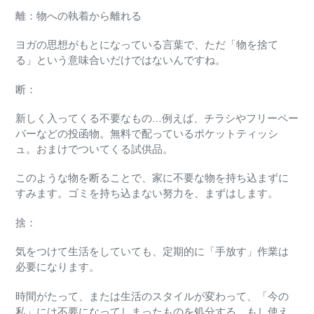
離：物への執着から
離
れる
ヨガの思想がもとになっている言葉で、ただ「物を捨て
る」という意味合いだけではないんですね。
断
：
新しく入ってくる不要なもの…
例えば、チラシやフリーペー
パーなどの投函物。
無料で配っているポケットティッシ
ュ。
おまけでついてくる試供品。
このような物を断ることで、家に不要な物を持ち込まずに
すみます。
ゴミを持ち込まない努力を、まずはします。
捨
：
気をつけて生活をしていても、定期的に「手放す」作業は
必要になります。
時間がたって、または生活のスタイルが変わって、「今の
私」には不要になってしまったものを処分する。
もし使え