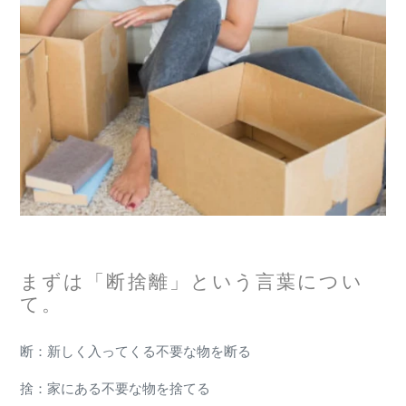
まずは「断捨離」という言葉につい
て。
断：新しく入ってくる不要な物を
断
る
捨：家にある不要な物を
捨
てる