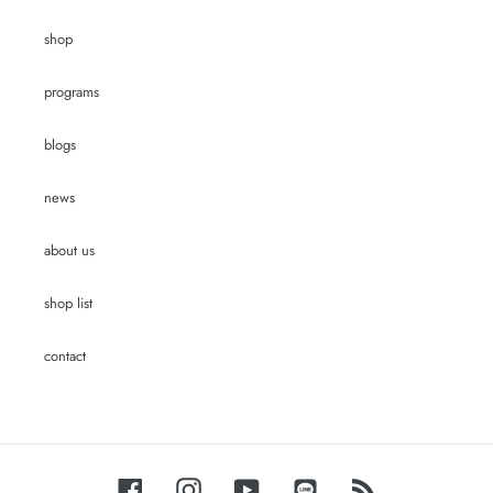
shop
programs
blogs
news
about us
shop list
contact
Facebook
Instagram
YouTube
LINE
RSS