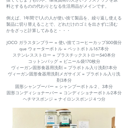
捨ててしまうものや、環境負荷の大きいプラスチックを原
料とするものの代わりとなる生活用品がメインです。
例えば、1年間で1人の人が使い捨て製品を、繰り返し使える
製品に切り替えることで、どれだけのゴミを出さずに済む
かをざっと計算してみると・・・
JOCO ガラスタンブラー = 使い捨てコーヒーカップ500個分
que ウォーターボトル = ペットボトル167本分
ステンレスストロー = プラスチックストロー540本分
コットンバッグ = ビニール袋170枚分
ヴィーガン固形食器用洗剤 = プラボトル入り洗剤1本分
ヴィーガン固形食器用洗剤メガサイズ = プラボトル入り洗
剤3本分
固形シャンプーバー = シャンプーボトル２、3本分
固形コンディショナーバー = コンディショナーボトル2本分
ヘチマスポンジ = ナイロンスポンジ４つ分