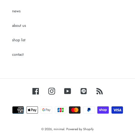
news
about us
shop list
contact
Facebook
Instagram
YouTube
LINE
RSS
Payment
methods
© 2026,
minimal.
Powered by Shopify