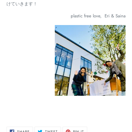
けていきます！
plastic free love, Eri & Saina
SHARE
TWEET
PIN
SHARE
TWEET
PIN IT