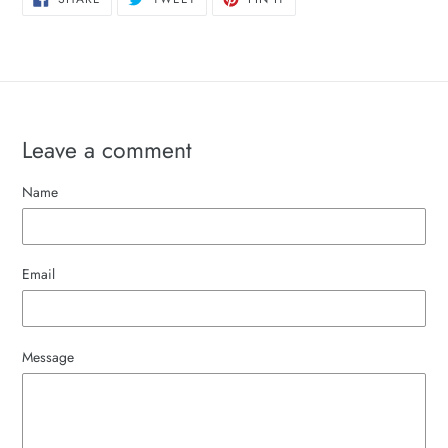
ON
ON
ON
FACEBOOK
TWITTER
PINTEREST
Leave a comment
Name
Email
Message