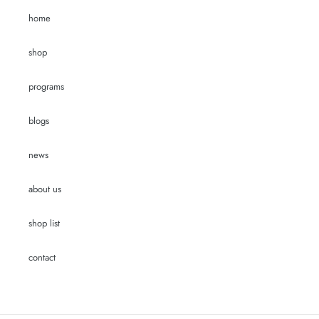
home
shop
programs
blogs
news
about us
shop list
contact