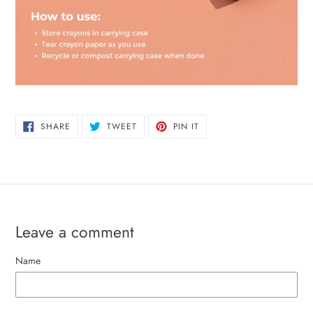
SHARE
TWEET
PIN
SHARE
TWEET
PIN IT
ON
ON
ON
FACEBOOK
TWITTER
PINTEREST
Leave a comment
Name