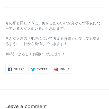
今の私と同じように、何をしたらいいか分からず不安にな
っている人が沢山いるかと思います。
そんな人達の「地球について考える時間」が少しでも増え
るようにこれから発信していきます！
1年間！よろしくお願いいたします！
SHARE
TWEET
PIN
SHARE
TWEET
PIN IT
ON
ON
ON
FACEBOOK
TWITTER
PINTEREST
Leave a comment