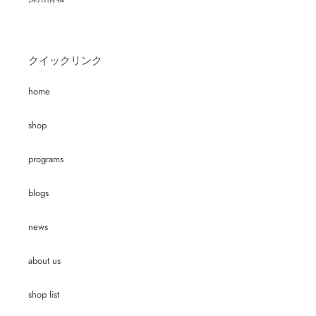
クイックリンク
home
shop
programs
blogs
news
about us
shop list