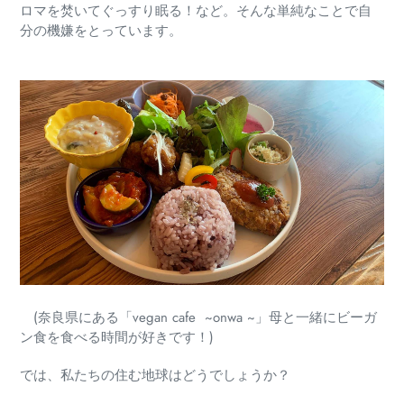
ロマを焚いてぐっすり眠る！など。
そんな単純なことで自
分の機嫌をとっています。
(奈良県にある「vegan cafe ~onwa ~」母と一緒にビーガ
ン食を食べる時間が好きです！)
では、私たちの住む地球はどうでしょうか？