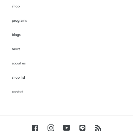
shop
programs
blogs
news
about us
shop list
contact
Facebook
Instagram
YouTube
LINE
RSS