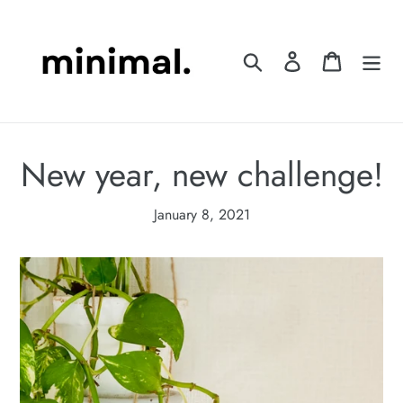
Skip
to
content
Search
Log in
Cart
New year, new challenge!
January 8, 2021