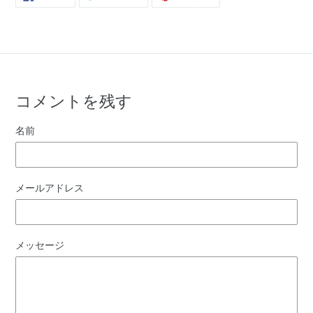
で
に
で
シ
投
ピ
ェ
稿
ン
ア
す
す
す
る
る
る
コメントを残す
名前
メールアドレス
メッセージ