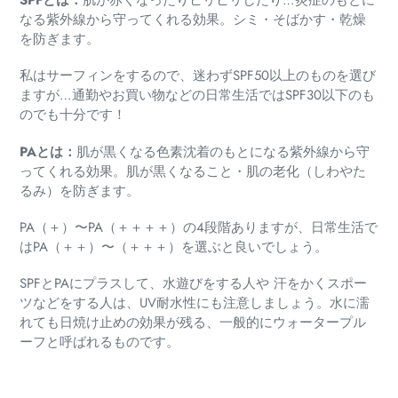
なる紫外線から守ってくれる効果。
シミ・そばかす・乾燥
を防ぎます。
私はサーフィンをするので、
迷わずSPF50以上のものを選び
ますが…
通勤やお買い物などの日常生活ではSPF30以下のも
のでも十分
です！
PA
とは：
肌が黒くなる色素沈着のもとになる紫外線から守
ってくれる効果。
肌が黒くなること・肌の老化（しわやた
るみ）を防ぎます。
PA（＋）〜PA（＋＋＋＋）の4段階ありますが、
日常生活で
はPA（＋＋）〜（＋＋＋）を選ぶと良いでしょう。
SPFとPAにプラスして、水遊びをする人や 汗をかくスポー
ツなどをする人は、
UV耐水性
にも注意しましょう。
水に濡
れても日焼け止めの効果が残る、
一般的にウォータープル
ーフと呼ばれるものです。