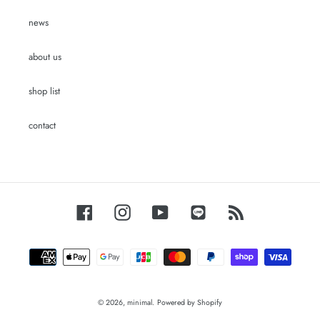
news
about us
shop list
contact
Facebook
Instagram
YouTube
LINE
RSS
お
支
払
い
方
© 2026,
minimal.
Powered by Shopify
法