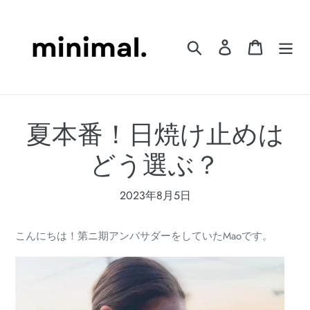
コ
ン
テ
検索
ログイン
カート
ン
ツ
に
ス
夏本番！日焼け止めは
キ
ッ
どう選ぶ？
プ
す
る
2023年8月5日
こんにちは！第ニ期アンバサダーをしていたMaoです。