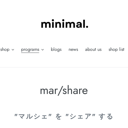
shop
programs
blogs
news
about us
shop list
mar/share
"マルシェ" を "シェア" する