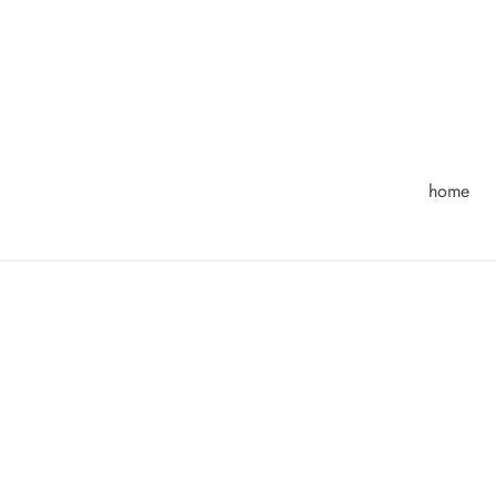
コ
ン
テ
ン
ツ
に
ス
home
キ
ッ
プ
す
る