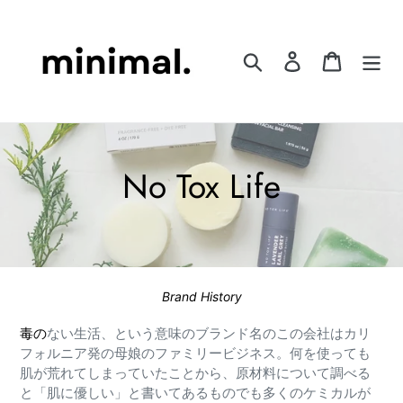
コ
ン
テ
検索
ログイン
カート
ン
ツ
に
ス
キ
コ
No Tox Life
ッ
プ
レ
す
る
ク
シ
Brand History
ョ
毒の
ない生活、という意味のブランド名のこの会社はカリ
フォルニア発の母娘のファミリービジネス。何を使っても
ン
肌が荒れてしまっていたことから、原材料について調べる
と「肌に優しい」と書いてあるものでも多くのケミカルが