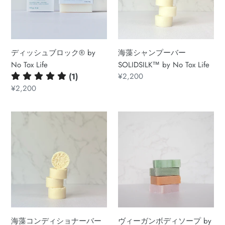
ブ
プ
ロ
ー
ッ
バ
ク
ー
ディッシュブロック®︎ by
海藻シャンプーバー
®︎
SOLIDSILK™
No Tox Life
SOLIDSILK™ by No Tox Life
by
by
(1)
通
¥2,200
No
No
常
通
¥2,200
Tox
Tox
価
常
Life
Life
格
価
海
ヴ
格
藻
ィ
コ
ー
ン
ガ
デ
ン
ィ
ボ
シ
デ
ョ
ィ
ナ
ソ
海藻コンディショナーバー
ヴィーガンボディソープ by