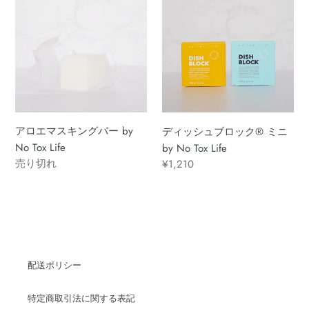
ロ
ィ
No
エ
ッ
Tox
マ
シ
Life
ス
ュ
キ
ブ
ン
ロ
グ
ッ
バ
ク
アロエマスキングバー by
ディッシュブロック®︎ ミニ
ー
®︎
No Tox Life
by No Tox Life
by
ミ
通
売り切れ
通
¥1,210
No
ニ
常
常
Tox
by
価
価
Life
No
格
格
Tox
Life
配送ポリシー
特定商取引法に関する表記