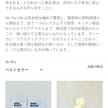
:
含まれることがわかった創立者は、自分たちで本当に安心
できるものを作り出すことに。
No Tox Life は安全性を極めて重視し、製造時の原料調達か
ら調合まで、全て一つのシステム下で管理。キッチン製品
からセルフケアアイテムまで、毎日使う生活必需品だから
こそ、使い続けても害のないものとなっています。ヴィー
ガン・プラスチックフリー・ゼロウェイストにこだわり、
作る側も使う側も気持ちの良いもの、そして地球や動物に
とっても害のないものが揃っています。
並び替え
8個の商品
デ
海
ィ
藻
ッ
シ
シ
ャ
ュ
ン