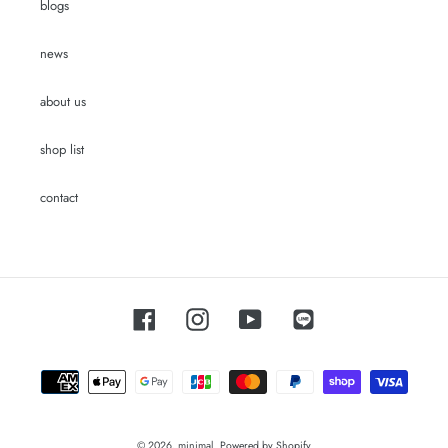
blogs
news
about us
shop list
contact
Facebook
Instagram
YouTube
LINE
お
支
払
い
方
© 2026,
minimal.
Powered by Shopify