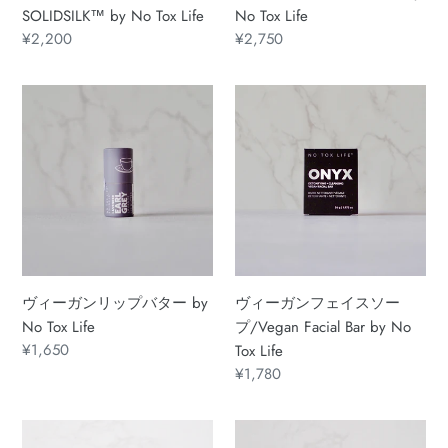
ー
ー
SOLIDSILK™ by No Tox Life
No Tox Life
バ
プ
通
¥2,200
通
¥2,750
ー
by
常
常
SOLIDSILK™
No
価
価
ヴ
ヴ
by
Tox
格
格
ィ
ィ
No
Life
ー
ー
Tox
ガ
ガ
Life
ン
ン
リ
フ
ッ
ェ
プ
イ
バ
ス
ヴィーガンリップバター by
ヴィーガンフェイスソー
タ
ソ
No Tox Life
プ/Vegan Facial Bar by No
ー
ー
通
¥1,650
Tox Life
by
プ/Vegan
常
通
¥1,780
No
Facial
価
常
Tox
Bar
格
価
ア
デ
Life
by
格