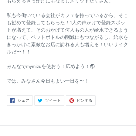
もらえるきっかけにもなるしメリットたくさん。
私も今働いている会社がカフェを持っているから、そこ
も勧めて登録してもらった！
1人の声かけで登録スポッ
トが増えて、そのおかげて何人もの人が給水できるよう
になって、ペットボトルの削減にもつながるし、給水を
きっかけに素敵なお店に訪れる人も増える！いいサイク
ルだ〜！！
みんなでmymizuを使おう！広めよう！🌏
では、みなさん今日もよい一日を〜！
FACEBOOK
TWITTER
PINTEREST
シェア
ツイート
ピンする
で
に
で
シ
投
ピ
ェ
稿
ン
ア
す
す
す
る
る
る