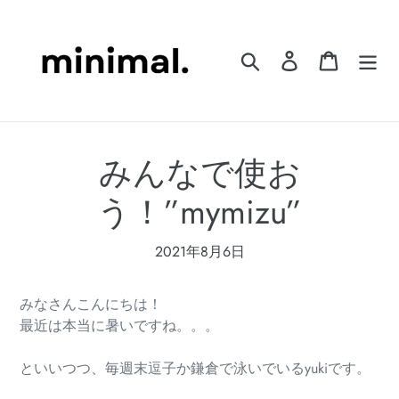
コ
ン
テ
検索
ログイン
カート
ン
ツ
に
ス
みんなで使お
キ
ッ
う！”mymizu”
プ
す
る
2021年8月6日
みなさんこんにちは！
最近は本当に暑いですね。。。
といいつつ、毎週末逗子か鎌倉で泳いでいるyukiです。