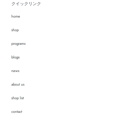
クイックリンク
home
shop
programs
blogs
news
about us
shop list
contact