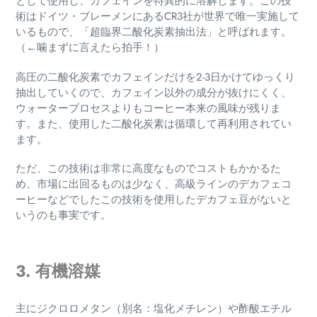
として使用し、カフェインを特異的に溶解します。この技
術はドイツ・ブレーメンにあるCR3社が世界で唯一実施して
いるもので、「
超臨界二酸化炭素抽出法」と呼ばれます。
（←噛まずに言えたら拍手！）
高圧の二酸化炭素でカフェインだけを2-3日かけてゆっくり
抽出していくので、カフェイン以外の成分が抜けにくく、
ウォータープロセスよりもコーヒー本来の風味が残りま
す。また、使用した二酸化炭素は循環して再利用されてい
ます。
ただ、この技術は非常に高度なものでコストもかかるた
め、市場に出回るものは少なく、高級ラインのデカフェコ
ーヒーなどでしたこの技術を使用したデカフェ豆がないと
いうのも事実です。
3. 有機溶媒
主にジクロロメタン（別名：塩化メチレン）や酢酸エチル