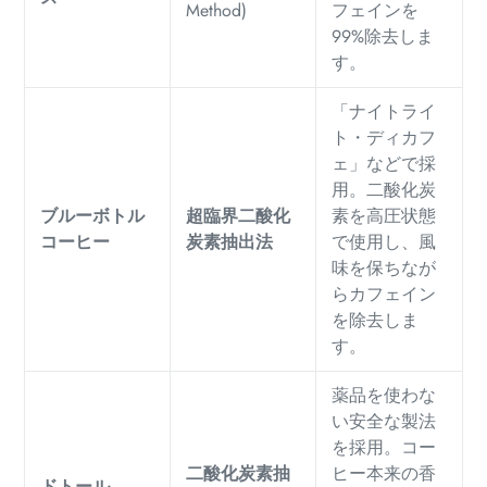
Method)
フェインを
99%除去しま
す。
「ナイトライ
ト・ディカフ
ェ」などで採
用。二酸化炭
ブルーボトル
超臨界二酸化
素を高圧状態
コーヒー
炭素抽出法
で使用し、風
味を保ちなが
らカフェイン
を除去しま
す。
薬品を使わな
い安全な製法
を採用。コー
二酸化炭素抽
ヒー本来の香
ドトール