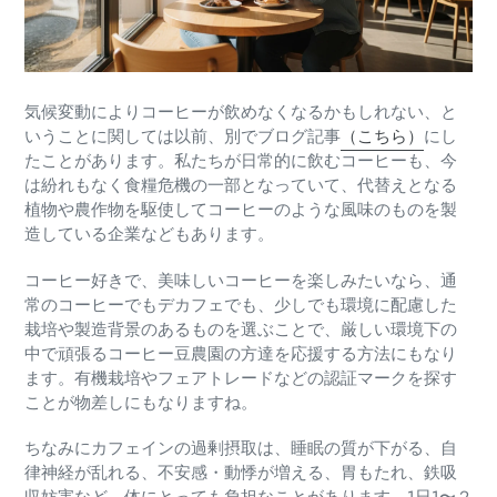
気候変動によりコーヒーが飲めなくなるかもしれない、と
いうことに関しては以前、別でブログ記事
（こちら）
にし
たことがあります。私たちが日常的に飲むコーヒーも、今
は紛れもなく食糧危機の一部となっていて、代替えとなる
植物や農作物を駆使してコーヒーのような風味のものを製
造している企業などもあります。
コーヒー好きで、美味しいコーヒーを楽しみたいなら、通
常のコーヒーでもデカフェでも、少しでも環境に配慮した
栽培や製造背景のあるものを選ぶことで、厳しい環境下の
中で頑張るコーヒー豆農園の方達を応援する方法にもなり
ます。有機栽培やフェアトレードなどの認証マークを探す
ことが物差しにもなりますね。
ちなみにカフェインの過剰摂取は、睡眠の質が下がる、自
律神経が乱れる、不安感・動悸が増える、胃もたれ、鉄吸