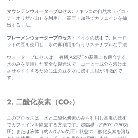
マウンテンウォータープロセス
:
メキシコの自然水（ピコ・
デ・オリザバ山）を利用し、高圧・加熱でカフェインを抽
出する手法。
ブレーメンウォータープロセス：
ドイツの技術で、同一ロ
ットの豆を使用し、水の再利用を行うサステナブルな手法
ウォータープロセスは、
有機JAS認証の基準にも適合する、
水のみを使用した安全な製造法で、
コーヒー成分を溶け出
させやすくするために生の豆を水に浸す工程が特徴的で
す。
2. 二酸化炭素（CO₂）
このプロセスは、水と二酸化炭素のみを利用し高度の技術
でカフェインを除去する方法です。
超臨界（約80℃/250気
圧）または液体（約25℃/65気圧）状態の二酸化炭素を溶媒