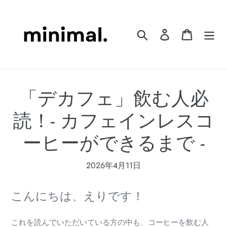
コ
ン
テ
検索
ログイン
カート
ン
ツ
に
ス
「デカフェ」飲む人必
キ
ッ
読！- カフェインレスコ
プ
す
ーヒーができるまで -
る
2026年4月11日
こんにちは、えりです！
これを読んでいただいている方の中も、コーヒーを飲む人