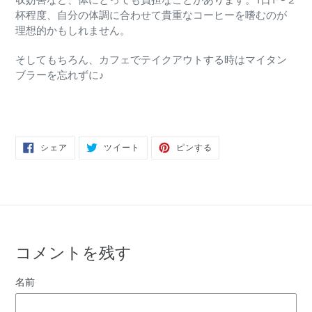
収妨害など、体にとっても負担なことがあります。1日1〜２
杯程度、自分の体調に合わせて貴重なコーヒーを嗜むのが
理想的かもしれません。
そしてもちろん、カフェでテイクアウトする時はマイタン
ブラーを忘れずに♪
FACEBOOK
TWITTER
PINTEREST
シェア
ツイート
ピンする
で
に
で
シ
投
ピ
ェ
稿
ン
ア
す
す
す
る
る
る
コメントを残す
名前