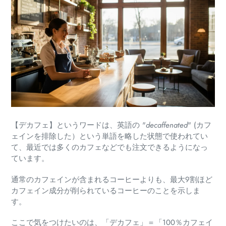
【デカフェ】というワードは、英語の "
decaffenated
" (カフ
ェインを排除した）という単語を略した状態で使われてい
て、最近では多くのカフェなどでも注文できるようになっ
ています。
通常のカフェインが含まれるコーヒーよりも、最大9割ほど
カフェイン成分が削られているコーヒーのことを示しま
す。
ここで気をつけたいのは、「デカフェ」＝「100％カフェイ