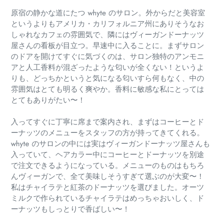
原宿の静かな道にたつ whyte のサロン。外からだと美容室
というよりもアメリカ・カリフォルニア州にありそうなお
しゃれなカフェの雰囲気で、隣にはヴィーガンドーナッツ
屋さんの看板が目立つ。早速中に入ることに。まずサロン
のドアを開けてすぐに気づくのは、サロン独特のアンモニ
アと人工香料が混ざったような匂いが全くない！というよ
りも、どっちかというと気になる匂いすら何もなく、中の
雰囲気はとても明るく爽やか。香料に敏感な私にとっては
とてもありがたい〜！
入ってすぐに丁寧に席まで案内され、まずはコーヒーとド
ーナッツのメニューをスタッフの方が持ってきてくれる。
whyte のサロンの中には実はヴィーガンドーナッツ屋さんも
入っていて、ヘアカラー中にコーヒーとドーナッツを別途
で注文できるようになっている。メニューのものはもちろ
んヴィーガンで、全て美味しそうすぎて選ぶのが大変〜！
私はチャイラテと紅茶のドーナッツを選びました。オーツ
ミルクで作られているチャイラテはめっちゃおいしく、ド
ーナッツもしっとりで香ばしい〜！