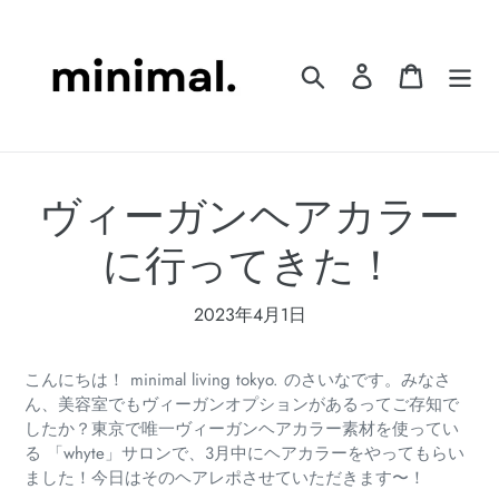
コ
ン
テ
検索
ログイン
カート
ン
ツ
に
ス
ヴィーガンヘアカラー
キ
ッ
に行ってきた！
プ
す
る
2023年4月1日
こんにちは！ minimal living tokyo. のさいなです。みなさ
ん、美容室でもヴィーガンオプションがあるってご存知で
したか？東京で唯一ヴィーガンヘアカラー素材を使ってい
る 「whyte」サロンで、3月中にヘアカラーをやってもらい
ました！今日はそのヘアレポさせていただきます〜！