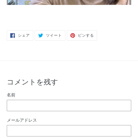
FACEBOOK
TWITTER
PINTEREST
シェア
ツイート
ピンする
で
に
で
シ
投
ピ
ェ
稿
ン
ア
す
す
す
る
る
る
コメントを残す
名前
メールアドレス