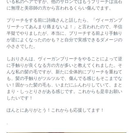
いる私のヘアですが、他のサロンではもうブリーチは流石
に無理と美容師の方から言われるくらい傷んでます。
ブリーチをする前に詩織さんと話したら、「ヴィーガンブ
リーチってあんまり痛まないよ！」と言われたので、半信
半疑でやりましたが、本当に、ブリーチする前より手触り
が逆によくなったのかも？と自分で実感できるダメージの
小ささでした。
しおりさんは、ヴィーガンブリーチをやることによって逆
に手触りが良くなる方の方が多いと教えてくれました。そ
んな私の髪の毛ですが、新たに全体的にブリーチを重ねて
も、髪の手触りがツルツルで、傷んでる感じもそこまでな
い！固かった髪の毛も、いまだにふんわりしていて、まと
まり・しっとりさがある感じです。これからも是非お願い
したいです！
ほんとにありがとう！これからも応援してます！
.