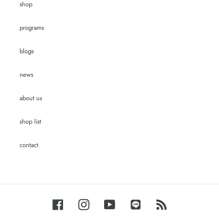
shop
programs
blogs
news
about us
shop list
contact
Facebook
Instagram
YouTube
LINE
RSS