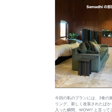
今回の私のプランには、
3食の
リング、
新しく改装されたばか
入った瞬間、WOW!! と言っ