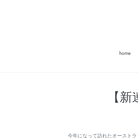
コ
ン
テ
ン
ツ
に
ス
home
キ
ッ
プ
す
る
【新連
今年になって訪れたオーストラ