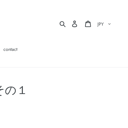
通貨
検索
ログイン
カート
contact
記その１
！