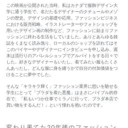
この映画が公開された当時、私はカナダで服飾デザイン大
学に通う学生で、名だたるデザイナーのクチュールやメゾ
ンの歴史、デザインの基礎や応用、ファッションビジネス
における販売戦略、イラストレーターやフォトショップを
用いたデザイン画の制作など、ファッションに始まりファ
ッションに終わる生活をしていました。ありとあらゆる雑
誌をくまなく読み漁り、ローカルのショップを訪れてはそ
このバイヤーやデザイナーにインタビューを申し込み、週
末は流行りのアパレルショップでアルバイトをする日々で
した。好きなデザイナーもいたし、着てみたい服もたくさ
んあったし、どんな服に身を纏うかで自分の付加価値をつ
けることに夢中でした。
そんな「キラキラ輝く」ファッション業界に想いを馳せる
学生にとって「プラダを着た悪魔」はまさにバイブル的存
在で、「私もいつか仕事でミラノに行って、プラダ本店で
買い物をするんだ！」という憧れを抱いたのです。
変わり果てた20年後のファッション