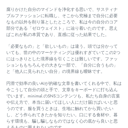
腐りかけた自分のマインドを浄化する思いで、サスティナ
ブルファッションに転職し、そこから究極まで自分に必要
なもの以外を削り落としたところで、私は今の自分のコア
部分である「ゼロウェイスト」に辿り着いたのです。思え
ばこれが私の本質であり、直感に従った結果でした。
「必要なもの」と「欲しいもの」は違う。頭では分かって
いても、世の中のマーケティングは優れすぎていてこの2つ
にはっきりとした境界線を引くことは難しいです。ファッ
ションももちろんその大きな一部で、「自分に合うもの」
と「他人に見られたい自分」の境界線も曖昧です。
円滑で効率の良いAIが的確な文章を書いてくれる中で、私は
今こうして自分の頭と手で、文章をキーボードに打ち込ん
でいます。minimal.のSNSコンテンツも、私たち自身の言葉
や伝え方で、本当に届いてほしい人にだけ届けばいいと思
うのです。服を買うときは、生地に触れてから買いたい
し、どう作られてきたかを知りたい。口にする食材や、暮
らす環境も、騙し騙しなものではなく心の底から良いと思
えるものに囲まれたいのです。