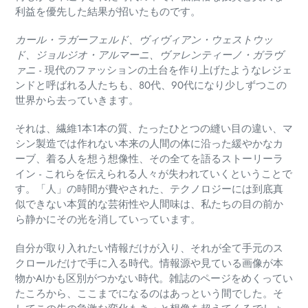
利益を優先した結果が招いたものです。
カール・ラガーフェルド、ヴィヴィアン・ウェストウッ
ド、ジョルジオ・アルマーニ、ヴァレンティーノ・ガラヴ
ァニ
-
現代のファッションの土台を作り上げたようなレジェ
ンドと呼ばれる人たちも、80代、90代になり少しずつこの
世界から去っていきます。
それは、繊維1本1本の質、たったひとつの縫い目の違い、マ
シン製造では作れない本来の人間の体に沿った緩やかなカ
ーブ、着る人を想う想像性、その全てを語るストーリーラ
イン - これらを伝えられる人々が失われていくということで
す。「人」の時間が費やされた、テクノロジーには到底真
似できない本質的な芸術性や人間味は、私たちの目の前か
ら静かにその光を消していっています。
自分が取り入れたい情報だけが入り、それが全て手元のス
クロールだけで手に入る時代。情報源や見ている画像が本
物かAIかも区別がつかない時代。雑誌のページをめくってい
たころから、ここまでになるのはあっという間でした。そ