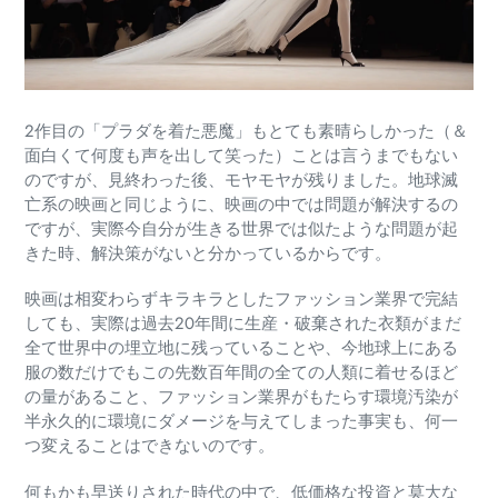
2作目の「プラダを着た悪魔」もとても素晴らしかった（＆
面白くて何度も声を出して笑った）ことは言うまでもない
のですが、見終わった後、モヤモヤが残りました。地球滅
亡系の映画と同じように、映画の中では問題が解決するの
ですが、実際今自分が生きる世界では似たような問題が起
きた時、解決策がないと分かっているからです。
映画は相変わらずキラキラとしたファッション業界で完結
しても、実際は過去20年間に生産・破棄された衣類がまだ
全て世界中の埋立地に残っていることや、今地球上にある
服の数だけでもこの先数百年間の全ての人類に着せるほど
の量があること、ファッション業界がもたらす環境汚染が
半永久的に環境にダメージを与えてしまった事実も、何一
つ変えることはできないのです。
何もかも早送りされた時代の中で、低価格な投資と莫大な