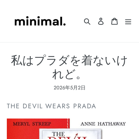
コ
ン
テ
検索
ログイン
カート
ン
ツ
に
ス
私はプラダを着ないけ
キ
ッ
れど。
プ
す
る
2026年5月2日
THE DEVIL WEARS PRADA