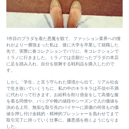
1作目のプラダを着た悪魔を観て、ファッション業界への憧
れがより一層強まった私は、後に大学を卒業して就職した
先で、実際に春コレクションでパリに、冬コレクションで
ミラノに行きました。ミラノでは念願だったプラダの本店
に足を踏み入れ、自分を鼓舞する戦利品を購入したので
す。
しかし「学生」と言う守られた環境から出て、リアル社会
で生き抜いていくうちに、私の中のキラキラは不信や不満
に代わりって行きます。お給料を削り借金をして高価な服
を着る同僚や、バッグや靴の値段やシーズンで人の価値を
決める上司、無垢な取引先のバイヤーに原価の何倍もの価
値を押し付け金銭的・精神的プレッシャーを負わせてまで
取引完了に持っていく仕事に、嫌悪感を抱くようになりま
した。