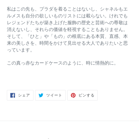
私はこの先も、プラダを着ることはないし、シャネルもエ
ルメスも自分の欲しいものリストには載らない。けれでも
レジェンドたちが築き上げた服飾の歴史と芸術への尊敬は
消えないし、それらの価値を軽視することもありません。
そして、「ひと」や「もの」の根底にある本質、直感、本
来の美しさを、時間をかけて見出せる大人でありたいと思
っています。
この真っ赤なカードケースのように、時に情熱的に。
FACEBOOK
TWITTER
PINTEREST
シェア
ツイート
ピンする
で
に
で
シ
投
ピ
ェ
稿
ン
ア
す
す
す
る
る
る