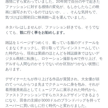
感情にすら変わっていました。20年間で自分の中で起きた
ファッションに対する感情の変化が、もしかしたらこの映
画に描写されているのではないか、、、そんな気持ちで、
気づけば公開初日に映画館へ足を運んでいました。
ネタバレはしませんが、ファッション好きでも、そうでな
くても、
観に行く事をお勧めします。
雑誌を１ページずつめくり、載っている服のディテールを
くまなくチェックし、切り取ってブレインストームしてい
た時代から、現在は業績のほとんどを雑誌媒体ではないデ
ジタル商材に転換し、ロケーション撮影をAIで作り上げ、モ
デルすら人間なのかそうでないのか区別がつかない状態に
あります。
デザイナーたちが作り上げる作品が賞賛され、大女優が頭
のてっぺんからつま先までクチュールに身を包み、それが
着用後美術品としてミュージアムに展示された時代から、
ファストファッションですらカスタムデザインできるよう
になり、田舎の主婦が3000ドルのブランドバッグを持って
スーパーに買い出しに行く時代へと変わりました。