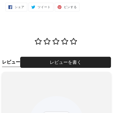
FACEBOOK
TWITTER
PINTEREST
シェア
ツイート
ピンする
で
に
で
シ
投
ピ
ェ
稿
ン
ア
す
す
す
る
る
る
レビュー
レビューを書く