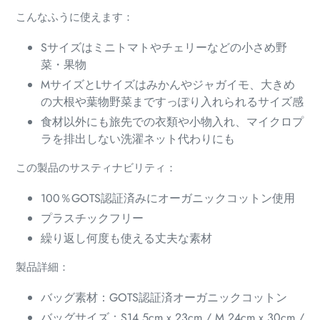
加
こんなふうに使えます：
す
る
Sサイズはミニトマトやチェリーなどの小さめ野
菜・果物
MサイズとLサイズはみかんやジャガイモ、大きめ
の大根や葉物野菜まですっぽり入れられるサイズ感
食材以外にも旅先での衣類や小物入れ、マイクロプ
ラを排出しない洗濯ネット代わりにも
この製品のサスティナビリティ：
100％GOTS認証済みにオーガニックコットン使用
プラスチックフリー
繰り返し何度も使える丈夫な素材
製品詳細：
バッグ素材：GOTS認証済オーガニックコットン
バッグサイズ：S14.5cm x 23cm / M 24cm x 30cm /