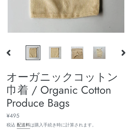
前
次
の
の
ス
ス
オーガニックコットン
ラ
ラ
イ
イ
巾着 / Organic Cotton
ド
ド
Produce Bags
通
¥495
常
税込
配送料
は購入手続き時に計算されます。