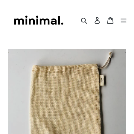
コ
ン
テ
検索
ログイン
カート
ン
ツ
に
ス
キ
ッ
プ
す
る