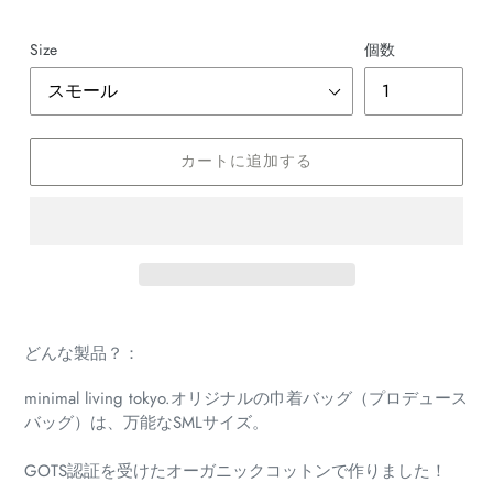
価
格
Size
個数
カートに追加する
カ
ー
どんな製品？：
ト
に
minimal living tokyo.オリジナルの巾着バッグ（プロデュース
商
バッグ）は、万能なSMLサイズ。
品
を
GOTS認証を受けたオーガニックコットンで作りました！
追