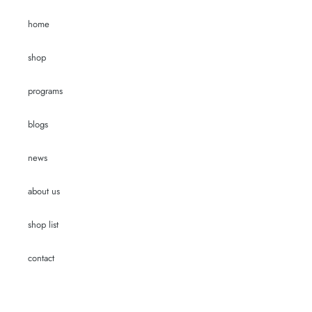
home
shop
programs
blogs
news
about us
shop list
contact