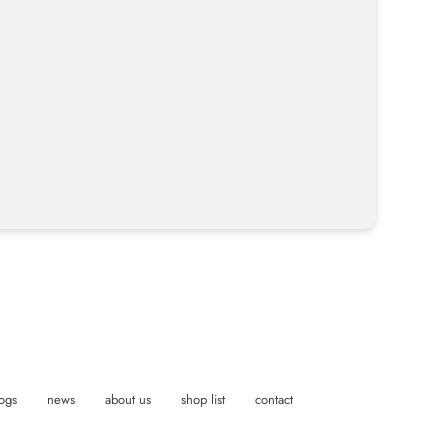
ogs
news
about us
shop list
contact