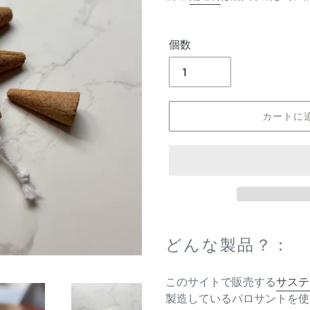
価
格
個数
カートに
カ
ー
どんな製品？：
ト
に
このサイトで販売する
サステ
商
製造しているパロサントを使
品