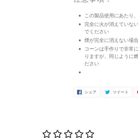
この製品使用にあたり
完全に火が消えていな
でください
煙が完全に消えない場
コーンは手作りで非常
りますが、同じように
ださい
FACEBOOK
TWIT
シェア
ツイート
で
に
シ
投
ェ
稿
ア
す
す
る
る