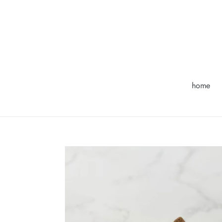
コ
ン
テ
ン
ツ
に
ス
home
キ
ッ
プ
す
る