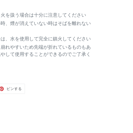
、火を扱う場合は十分に注意してください
い時、煙が消えていない時はそばを離れない
合は、水を使用して完全に鎮火してください
に崩れやすいため先端が折れているものもあ
燃やして使用することができるのでご了承く
TER
PINTEREST
ピンする
で
ピ
ン
す
る