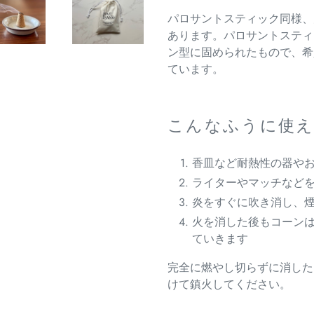
を
パロサントスティック同様、
追
あります。パロサントスティ
加
ン型に固められたもので、希
す
ています。
る
こんなふうに使え
香皿など耐熱性の器や
ライターやマッチなど
炎をすぐに吹き消し、
火を消した後もコーン
ていきます
完全に燃やし切らずに消した
けて鎮火してください。