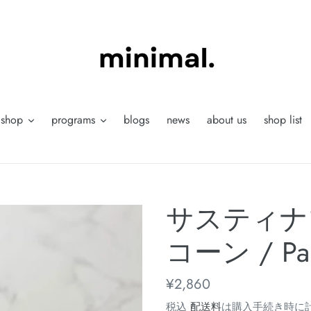
shop
programs
blogs
news
about us
shop list
サスティナ
コーン / Pal
通
¥2,860
常
税込
配送料
は購入手続き時に