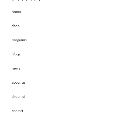
home
shop
programs
blogs
news
about us
shop list
contact