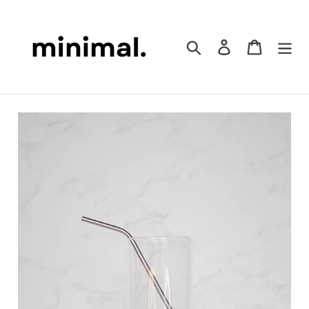
コ
ン
テ
検索
ログイン
カート
ン
ツ
に
ス
キ
ッ
プ
す
る