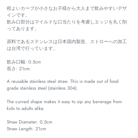
商
程よいカーブが小さなお子様から大人まで飲みやすいデザ
品
インです。
を
飲み口部分はマイルドな口当たりを考慮しエッジを丸く削
追
ってあります。
加
す
原料であるステンレスは日本国内製造、ストローへの加工
る
は台湾で行っています。
飲み口幅: 0.5cm
長さ: 21cm
A reusable stainless steel straw. This is made out of food
grade stainless steel (stainless 304).
The curved shape makes it easy to sip any beverage from
kids to adults alike.
Straw Diameter: 0.5cm
Straw Length: 21cm