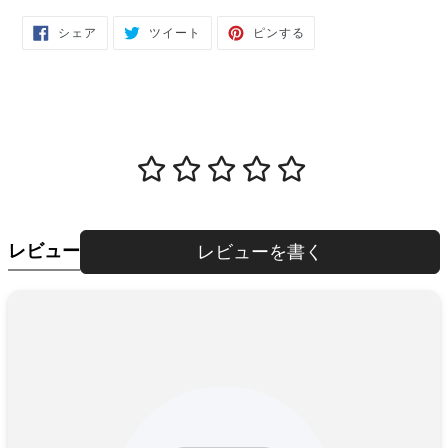
FACEBOOK
TWITTER
PINTEREST
シェア
ツイート
ピンする
で
に
で
シ
投
ピ
ェ
稿
ン
ア
す
す
す
る
る
る
レビュー
レビューを書く