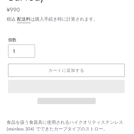
通
¥990
常
税込
配送料
は購入手続き時に計算されます。
価
格
個数
カートに追加する
カ
ー
食品を扱う食器具に使用されるハイクオリティステンレス
ト
(stainless 304) でできたカーブタイプのストロー。
に