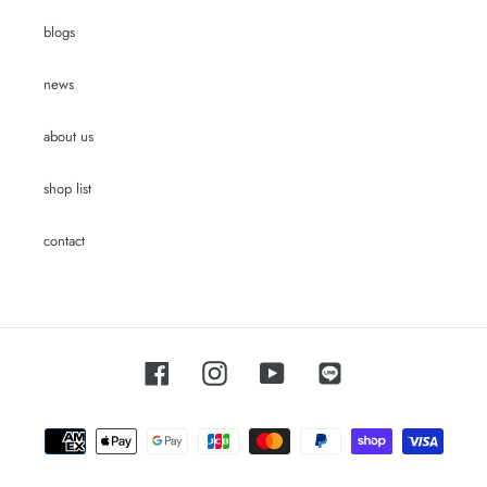
blogs
news
about us
shop list
contact
Facebook
Instagram
YouTube
LINE
お
支
払
い