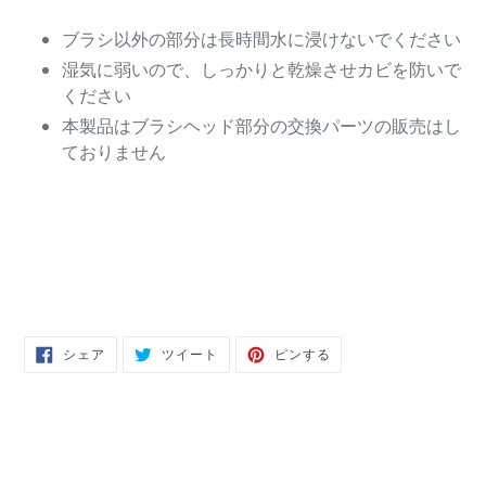
ブラシ以外の部分は長時間水に浸けないでください
湿気に弱いので、しっかりと乾燥させカビを防いで
ください
本製品はブラシヘッド部分の交換パーツの販売はし
ておりません
FACEBOOK
TWITTER
PINTEREST
シェア
ツイート
ピンする
で
に
で
シ
投
ピ
ェ
稿
ン
ア
す
す
す
る
る
る