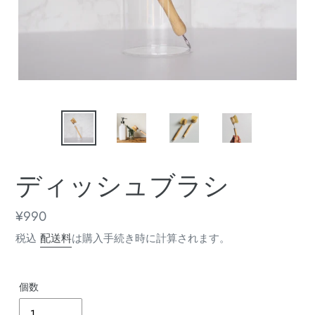
ディッシュブラシ
通
¥990
常
税込
配送料
は購入手続き時に計算されます。
価
格
個数