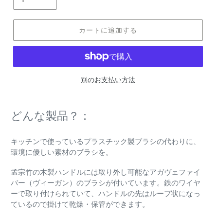
カートに追加する
別のお支払い方法
カ
ー
どんな製品？：
ト
に
キッチンで使っているプラスチック製ブラシの代わりに、
商
環境に優しい素材のブラシを。
品
を
孟宗竹の木製ハンドルには取り外し可能なアガヴェファイ
追
バー（ヴィーガン）のブラシが付いています。鉄のワイヤ
加
ーで取り付けられていて、ハンドルの先はループ状になっ
す
ているので掛けて乾燥・保管ができます。
る