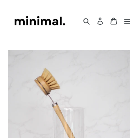
コ
ン
テ
検索
ログイン
カート
ン
ツ
に
ス
キ
ッ
プ
す
る