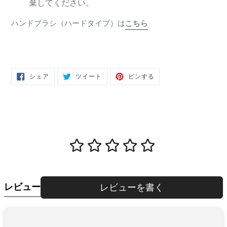
棄してください。
ハンドブラシ（ハードタイプ）は
こちら
FACEBOOK
TWITTER
PINTEREST
シェア
ツイート
ピンする
で
に
で
シ
投
ピ
ェ
稿
ン
ア
す
す
す
る
る
る
レビュー
レビューを書く