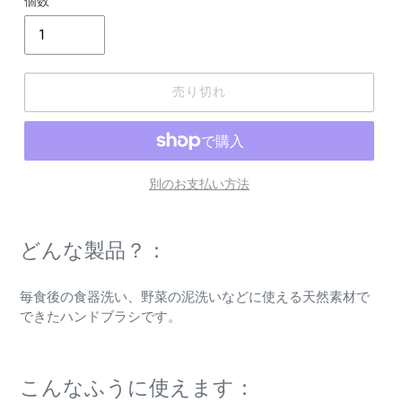
個数
売り切れ
別のお支払い方法
カ
ー
どんな製品？：
ト
に
毎食後の食器洗い、野菜の泥洗いなどに使える天然素材で
商
できたハンドブラシです。
品
を
追
加
こんなふうに使えます：
す