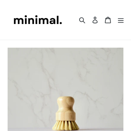
コ
ン
テ
検索
ログイン
カート
ン
ツ
に
ス
キ
ッ
プ
す
る