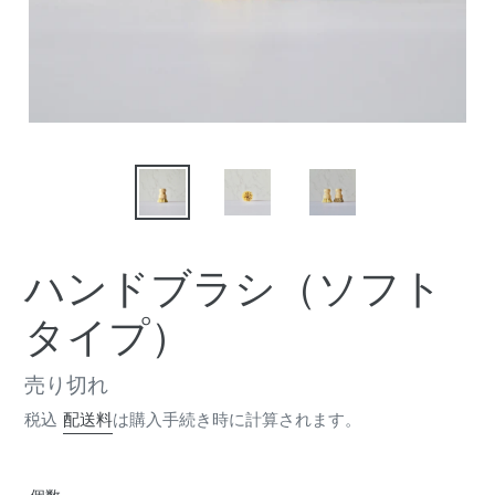
ハンドブラシ（ソフト
タイプ）
通
売り切れ
常
税込
配送料
は購入手続き時に計算されます。
価
格