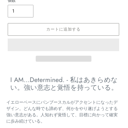
個数
カートに追加する
カ
ー
I AM...Determined. - 私はあきらめな
ト
い。強い意志と覚悟を持っている。
に
商
品
イエローベースにバンブースカルがアクセントになったデ
を
ザイン。どんな時でも諦めず、何かをやり遂げようとする
追
強い意志がある。人知れず覚悟して、目標に向かって確実
加
に歩み続けている。
す