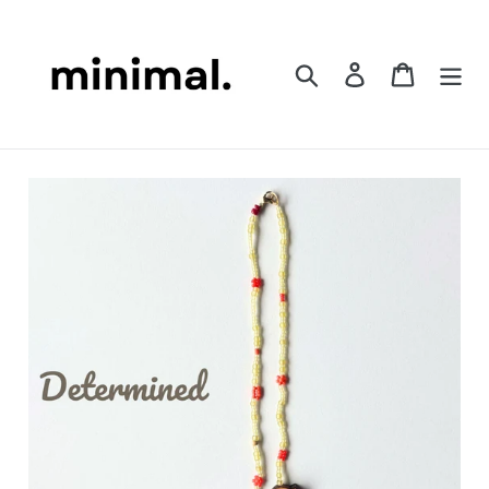
コ
ン
テ
検索
ログイン
カート
ン
ツ
に
ス
キ
ッ
プ
す
る