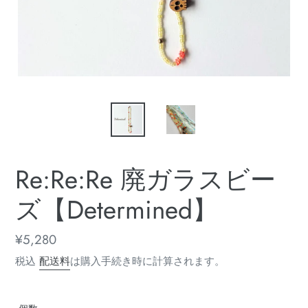
Re:Re:Re 廃ガラスビー
ズ【Determined】
通
¥5,280
常
税込
配送料
は購入手続き時に計算されます。
価
格