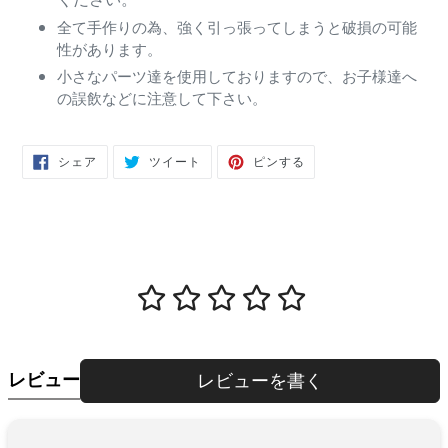
全て手作りの為、強く引っ張ってしまうと破損の可能
性があります。
小さなパーツ達を使用しておりますので、お子様達へ
の誤飲などに注意して下さい。
FACEBOOK
TWITTER
PINTEREST
シェア
ツイート
ピンする
で
に
で
シ
投
ピ
ェ
稿
ン
ア
す
す
す
る
る
る
レビュー
レビューを書く