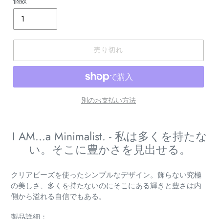
個数
売り切れ
別のお支払い方法
カ
ー
I AM...a Minimalist. - 私は多くを持たな
ト
い。そこに豊かさを見出せる。
に
商
品
クリアビーズを使ったシンプルなデザイン。飾らない究極
を
の美しさ、多くを持たないのにそこにある輝きと豊さは内
追
側から溢れる自信でもある。
加
製品詳細：
す