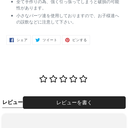
全て手作りの為、強く引っ張ってしまうと破損の可能
性があります。
小さなパーツ達を使用しておりますので、お子様達へ
の誤飲などに注意して下さい。
FACEBOOK
TWITTER
PINTEREST
シェア
ツイート
ピンする
で
に
で
シ
投
ピ
ェ
稿
ン
ア
す
す
す
る
る
る
レビュー
レビューを書く