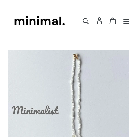
コ
ン
テ
検索
ログイン
カート
ン
ツ
に
ス
キ
ッ
プ
す
る