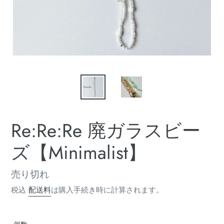
Re:Re:Re 廃ガラスビー
ズ【Minimalist】
通
売り切れ
常
税込
配送料
は購入手続き時に計算されます。
価
格