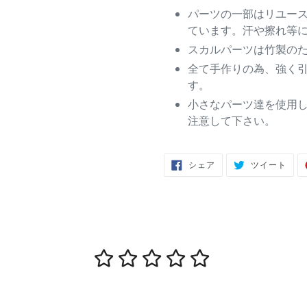
パーツの一部はリユー
ています。汗や擦れ等
スカルパーツは竹製の
全て手作りの為、強く
す。
小さなパーツ達を使用
注意して下さい。
FACEBOOK
TWIT
シェア
ツイート
で
に
シ
投
ェ
稿
ア
す
す
る
る