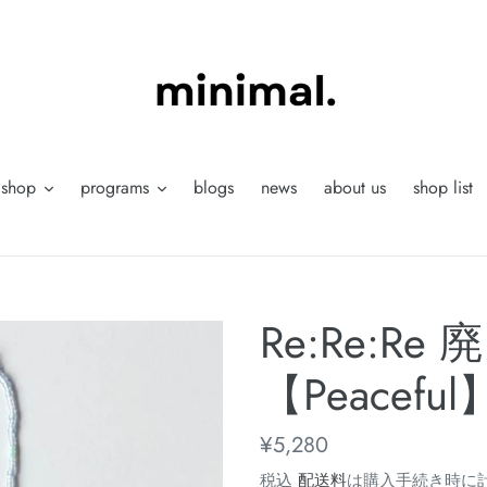
shop
programs
blogs
news
about us
shop list
Re:Re:R
【Peaceful
通
¥5,280
常
税込
配送料
は購入手続き時に