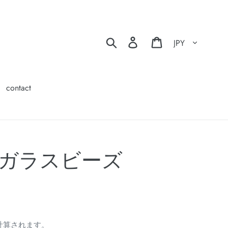
通貨
検索
ログイン
カート
contact
e 廃ガラスビーズ
】
計算されます。