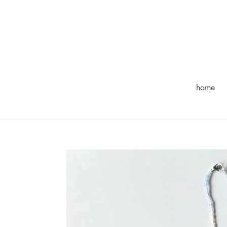
コ
ン
テ
ン
ツ
に
ス
home
キ
ッ
プ
す
る