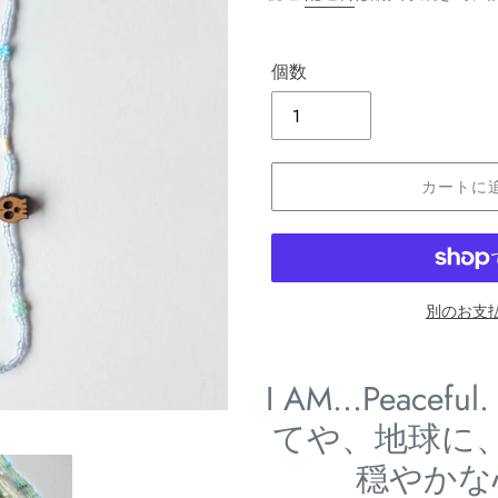
価
格
個数
カートに
別のお支
カ
ー
I AM...Peac
ト
てや、地球に
に
商
穏やかな
品