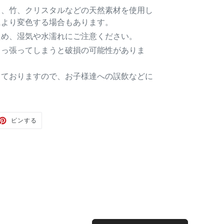
ス、竹、クリスタルなどの天然素材を使用し
により変色する場合もあります。
ため、湿気や水濡れにご注意ください。
引っ張ってしまうと破損の可能性がありま
しておりますので、お子様達への誤飲などに
TER
PINTEREST
ピンする
で
ピ
ン
す
る